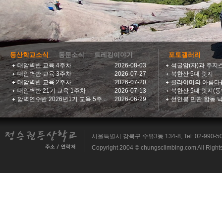
등산학교소식
동문소식
트레킹이야기
포토갤러리
대암벽반 교육 4주차
2026-08-03
석굴암(자)과 주지
대암벽반 교육 3주차
2026-07-27
북한산 5대 릿지
대암벽반 교육 2주차
2026-07-20
클라이머의 아름다
대암벽반 21기 교육 1주차
2026-07-13
북한산 5대 릿지(동
암벽연수반 2026년1기 교육 5주...
2026-06-29
선인봉 민관 합동 낙
서울특별시 강북구 수유3동 134-8, Tel: 02-990-5014, 
Copyright 2004 © chungsclimbing.com All Right