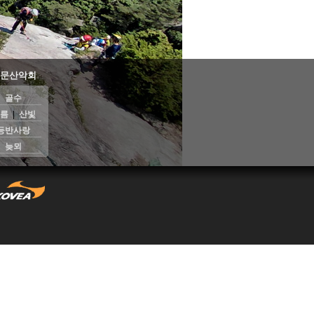
문산악회
골수
름
|
산빛
등반사랑
늦뫼