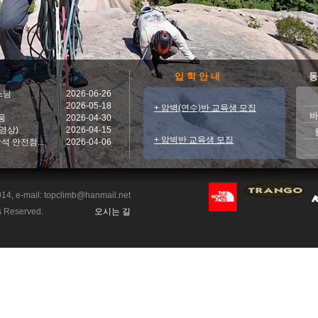
입 학 안 내
동
스님
2026-06-26
2026-05-18
+ 암벽(연수)반 교육생 모집
바
움
2026-04-30
영상)
2026-04-15
+ 암벽반 교육생 모집
석 안전점...
2026-04-06
e-mail: topclimb@hanmail.net
s Reserved.
오시는 길